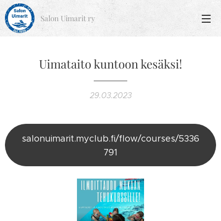
Salon Uimarit ry
Uimataito kuntoon kesäksi!
29.03.2023
salonuimarit.myclub.fi/flow/courses/5336
791