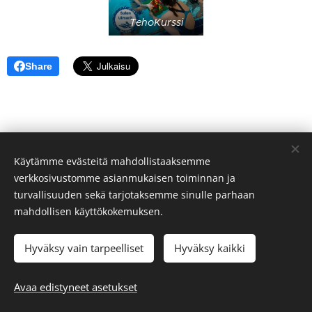
TehoKurssi
Share
Käytämme evästeitä mahdollistaaksemme
verkkosivustomme asianmukaisen toiminnan ja
turvallisuuden sekä tarjotaksemme sinulle parhaan
mahdollisen käyttökokemuksen.
Hyväksy vain tarpeelliset
Hyväksy kaikki
Avaa edistyneet asetukset
© Salon Uimarit ry 2024
Evästeet