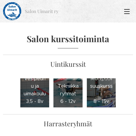
Salon Uimarit ry
Salon kurssitoiminta
Uintikurssit
Vesipeuh
Monipuoli
u ja
Tekniikka
suuskurss
uimakoulu
ryhmät
i
3,5 - 8v
6 - 12v
8 - 15v
Harrasteryhmät