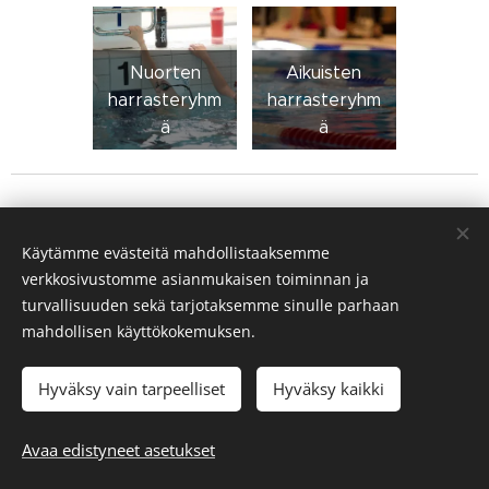
Nuorten
Aikuisten
harrasteryhm
harrasteryhm
ä
ä
Käytämme evästeitä mahdollistaaksemme
verkkosivustomme asianmukaisen toiminnan ja
turvallisuuden sekä tarjotaksemme sinulle parhaan
mahdollisen käyttökokemuksen.
Hyväksy vain tarpeelliset
Hyväksy kaikki
Avaa edistyneet asetukset
© Salon Uimarit ry 2024
Evästeet