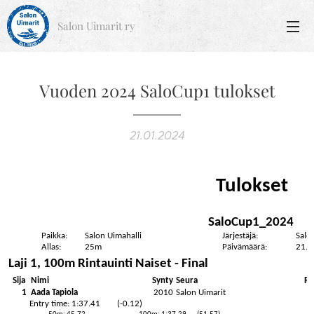
Salon Uimarit ry
Vuoden 2024 SaloCup1 tulokset
21.01.2024
Tulokset
SaloCup1_2024
Paikka:
Salon Uimahalli
Järjestäjä:
Salo
Allas:
25m
Päivämäärä:
21.0
Laji 1, 100m Rintauinti Naiset - Final
Sija
Nimi
Synty
Seura
Re
1
Aada Tapiola
2010
Salon Uimarit
Entry time: 1:37.41
(-0.12)