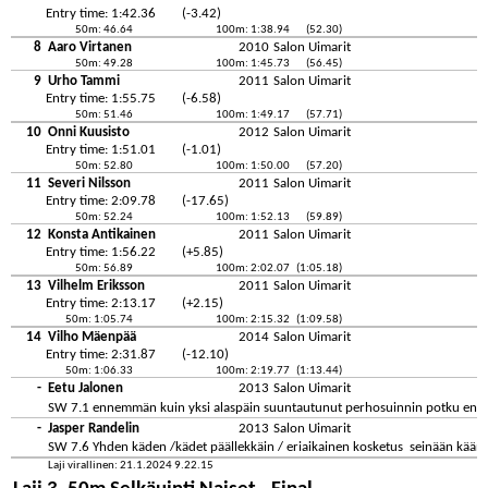
Entry time: 1:42.36
(-3.42)
50m: 46.64
100m: 1:38.94
(52.30)
8
Aaro Virtanen
2010
Salon Uimarit
50m: 49.28
100m: 1:45.73
(56.45)
9
Urho Tammi
2011
Salon Uimarit
Entry time: 1:55.75
(-6.58)
50m: 51.46
100m: 1:49.17
(57.71)
10
Onni Kuusisto
2012
Salon Uimarit
Entry time: 1:51.01
(-1.01)
50m: 52.80
100m: 1:50.00
(57.20)
11
Severi Nilsson
2011
Salon Uimarit
Entry time: 2:09.78
(-17.65)
50m: 52.24
100m: 1:52.13
(59.89)
12
Konsta Antikainen
2011
Salon Uimarit
Entry time: 1:56.22
(+5.85)
50m: 56.89
100m: 2:02.07
(1:05.18)
13
Vilhelm Eriksson
2011
Salon Uimarit
Entry time: 2:13.17
(+2.15)
50m: 1:05.74
100m: 2:15.32
(1:09.58)
14
Vilho Mäenpää
2014
Salon Uimarit
Entry time: 2:31.87
(-12.10)
50m: 1:06.33
100m: 2:19.77
(1:13.44)
-
Eetu Jalonen
2013
Salon Uimarit
SW 7.1 ennemmän kuin yksi alaspäin suuntautunut perhosuinnin potku enne
-
Jasper Randelin
2013
Salon Uimarit
SW 7.6 Yhden käden /kädet päällekkäin / eriaikainen kosketus seinään käännö
Laji virallinen: 21.1.2024 9.22.15