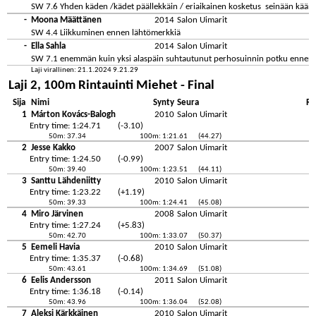
SW 7.6 Yhden käden /kädet päällekkäin / eriaikainen kosketus seinään käännö
-
Moona Määttänen
2014
Salon Uimarit
SW 4.4 Liikkuminen ennen lähtömerkkiä
-
Ella Sahla
2014
Salon Uimarit
SW 7.1 enemmän kuin yksi alaspäin suhtautunut perhosuinnin potku ennen 
Laji virallinen: 21.1.2024 9.21.29
Laji 2, 100m Rintauinti Miehet - Final
Sija
Nimi
Synty
Seura
Re
1
Márton Kovács-Balogh
2010
Salon Uimarit
Entry time: 1:24.71
(-3.10)
50m: 37.34
100m: 1:21.61
(44.27)
2
Jesse Kakko
2007
Salon Uimarit
Entry time: 1:24.50
(-0.99)
50m: 39.40
100m: 1:23.51
(44.11)
3
Santtu Lähdeniitty
2010
Salon Uimarit
Entry time: 1:23.22
(+1.19)
50m: 39.33
100m: 1:24.41
(45.08)
4
Miro Järvinen
2008
Salon Uimarit
Entry time: 1:27.24
(+5.83)
50m: 42.70
100m: 1:33.07
(50.37)
5
Eemeli Havia
2010
Salon Uimarit
Entry time: 1:35.37
(-0.68)
50m: 43.61
100m: 1:34.69
(51.08)
6
Eelis Andersson
2011
Salon Uimarit
Entry time: 1:36.18
(-0.14)
50m: 43.96
100m: 1:36.04
(52.08)
7
Aleksi Kärkkäinen
2010
Salon Uimarit