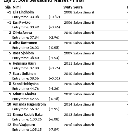
Laji 3, 50m Selkäuinti Naiset - Final
Sija
Nimi
Synty
Seura
Re
=1
Ella Lindholm
2008
Salon Uimarit
+0
Entry time: 33.08
(+0.87)
=1
Essi Pyykkö
2006
Salon Uimarit
+0
Entry time: 33.49
(+0.46)
3
Olivia Areva
2010
Salon Uimarit
+0
Entry time: 37.84
(-2.96)
4
Alisa Karttunen
2010
Salon Uimarit
+0
Entry time: 36.03
(-0.58)
5
Rosa Sjöblom
2009
Salon Uimarit
+0
Entry time: 38.40
(-1.54)
6
Helmiina Härri
2011
Salon Uimarit
+1
Entry time: 37.80
(+0.76)
7
Saara Solkinen
2010
Salon Uimarit
+0
Entry time: 38.56
(+0.01)
8
Senni Helskyaho
2010
Salon Uimarit
+0
Entry time: 44.76
(-4.26)
9
Minttu Ahokas
2010
Salon Uimarit
+0
Entry time: 42.55
(-0.18)
10
Amanda Hägerström
2014
Salon Uimarit
+1
Entry time: 56.07
(-2.95)
11
Emma Raduly Baka
2013
Salon Uimarit
+1
Entry time: 1:00.26
(-6.08)
12
Iina Vaajapuro
2016
Salon Uimarit
+0
Entry time: 1:05.15
(-7.59)