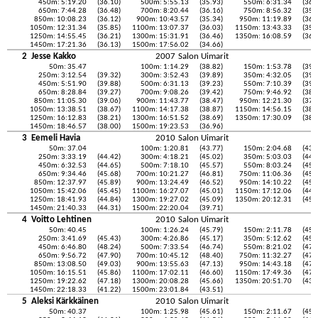
450m: 5:19.20
(36.10)
500m: 5:55.13
(35.93)
550m: 6:31.34
(36.
650m: 7:44.28
(36.48)
700m: 8:20.44
(36.16)
750m: 8:56.32
(35.
850m: 10:08.23
(36.12)
900m: 10:43.57
(35.34)
950m: 11:19.89
(36.
1050m: 12:31.34
(35.85)
1100m: 13:07.37
(36.03)
1150m: 13:43.33
(35.
1250m: 14:55.45
(36.21)
1300m: 15:31.91
(36.46)
1350m: 16:08.59
(36.
1450m: 17:21.36
(36.13)
1500m: 17:56.02
(34.66)
2
Jesse Kakko
2007
Salon Uimarit
50m: 35.47
100m: 1:14.29
(38.82)
150m: 1:53.78
(39.
250m: 3:12.54
(39.32)
300m: 3:52.43
(39.89)
350m: 4:32.05
(39.
450m: 5:51.90
(39.88)
500m: 6:31.13
(39.23)
550m: 7:10.39
(39.
650m: 8:28.84
(39.27)
700m: 9:08.26
(39.42)
750m: 9:46.92
(38.
850m: 11:05.30
(39.06)
900m: 11:43.77
(38.47)
950m: 12:21.30
(37.
1050m: 13:38.51
(38.67)
1100m: 14:17.38
(38.87)
1150m: 14:56.15
(38.
1250m: 16:12.83
(38.21)
1300m: 16:51.52
(38.69)
1350m: 17:30.09
(38.
1450m: 18:46.57
(38.00)
1500m: 19:23.53
(36.96)
3
Eemeli Havia
2010
Salon Uimarit
50m: 37.04
100m: 1:20.81
(43.77)
150m: 2:04.68
(43.
250m: 3:33.19
(44.42)
300m: 4:18.21
(45.02)
350m: 5:03.03
(44.
450m: 6:32.53
(44.65)
500m: 7:18.10
(45.57)
550m: 8:03.24
(45.
650m: 9:34.46
(45.68)
700m: 10:21.27
(46.81)
750m: 11:06.36
(45.
850m: 12:37.97
(45.89)
900m: 13:24.49
(46.52)
950m: 14:10.22
(45.
1050m: 15:42.06
(45.45)
1100m: 16:27.07
(45.01)
1150m: 17:12.06
(44.
1250m: 18:41.93
(44.84)
1300m: 19:27.02
(45.09)
1350m: 20:12.31
(45.
1450m: 21:40.33
(44.31)
1500m: 22:20.04
(39.71)
4
Voitto Lehtinen
2010
Salon Uimarit
50m: 40.45
100m: 1:26.24
(45.79)
150m: 2:11.78
(45.
250m: 3:41.69
(45.43)
300m: 4:26.86
(45.17)
350m: 5:12.62
(45.
450m: 6:46.80
(48.24)
500m: 7:33.54
(46.74)
550m: 8:21.02
(47.
650m: 9:56.72
(47.90)
700m: 10:45.12
(48.40)
750m: 11:32.27
(47.
850m: 13:08.50
(49.03)
900m: 13:55.63
(47.13)
950m: 14:43.18
(47.
1050m: 16:15.51
(45.86)
1100m: 17:02.11
(46.60)
1150m: 17:49.36
(47.
1250m: 19:22.62
(47.18)
1300m: 20:08.28
(45.66)
1350m: 20:51.70
(43.
1450m: 22:18.33
(41.22)
1500m: 23:01.84
(43.51)
5
Aleksi Kärkkäinen
2010
Salon Uimarit
50m: 40.37
100m: 1:25.98
(45.61)
150m: 2:11.67
(45.