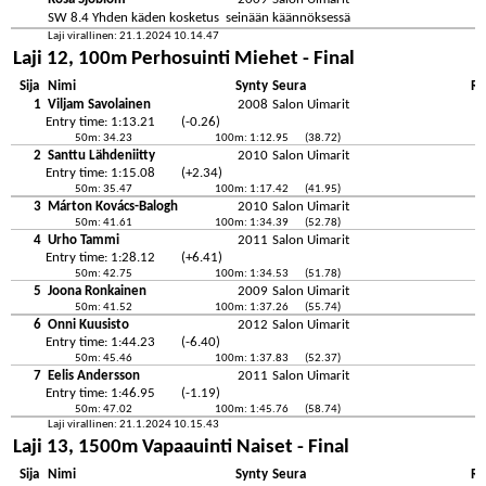
SW 8.4 Yhden käden kosketus seinään käännöksessä
Laji virallinen: 21.1.2024 10.14.47
Laji 12, 100m Perhosuinti Miehet - Final
Sija
Nimi
Synty
Seura
Re
1
Viljam Savolainen
2008
Salon Uimarit
Entry time: 1:13.21
(-0.26)
50m: 34.23
100m: 1:12.95
(38.72)
2
Santtu Lähdeniitty
2010
Salon Uimarit
Entry time: 1:15.08
(+2.34)
50m: 35.47
100m: 1:17.42
(41.95)
3
Márton Kovács-Balogh
2010
Salon Uimarit
50m: 41.61
100m: 1:34.39
(52.78)
4
Urho Tammi
2011
Salon Uimarit
Entry time: 1:28.12
(+6.41)
50m: 42.75
100m: 1:34.53
(51.78)
5
Joona Ronkainen
2009
Salon Uimarit
50m: 41.52
100m: 1:37.26
(55.74)
6
Onni Kuusisto
2012
Salon Uimarit
Entry time: 1:44.23
(-6.40)
50m: 45.46
100m: 1:37.83
(52.37)
7
Eelis Andersson
2011
Salon Uimarit
Entry time: 1:46.95
(-1.19)
50m: 47.02
100m: 1:45.76
(58.74)
Laji virallinen: 21.1.2024 10.15.43
Laji 13, 1500m Vapaauinti Naiset - Final
Sija
Nimi
Synty
Seura
Re