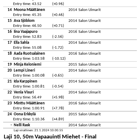
Entry time: 43.52
(+0.96)
14
Moona Määttänen
2014
Salon Uimarit
Entry time: 45.35
(+0.46)
15
Ava Sjöblom
2014
Salon Uimarit
Entry time: 46.50
(+0.71)
16
Iina Vaajapuro
2016
Salon Uimarit
Entry time: 52.83
(-2.56)
17
Ella Sahla
2014
Salon Uimarit
Entry time: 55.08
(-1.72)
18
Aada Ruotsalainen
2016
Salon Uimarit
Entry time: 1:03.58
(-10.12)
19
Minja Keloniemi
2015
Salon Uimarit
20
Lempi Lineri
2014
Salon Uimarit
Entry time: 1:00.08
(-0.65)
21
Ida Karppinen
2014
Salon Uimarit
Entry time: 1:00.81
(-0.54)
22
Venla Visuri
2014
Salon Uimarit
Entry time: 56.49
(+5.98)
23
Minttu Määttänen
2016
Salon Uimarit
Entry time: 1:00.91
(+7.78)
24
Oona Erkkylä
2015
Salon Uimarit
Entry time: 1:10.36
(+4.89)
-
Nelli Rask
2014
Salon Uimarit
Laji virallinen: 21.1.2024 10.00.55
Laji 10, 50m Vapaauinti Miehet - Final