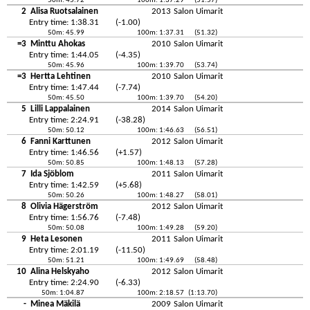
50m: 45.72
100m: 1:37.29
(51.57)
2
Alisa Ruotsalainen
2013
Salon Uimarit
Entry time: 1:38.31
(-1.00)
50m: 45.99
100m: 1:37.31
(51.32)
=3
Minttu Ahokas
2010
Salon Uimarit
Entry time: 1:44.05
(-4.35)
50m: 45.96
100m: 1:39.70
(53.74)
=3
Hertta Lehtinen
2010
Salon Uimarit
Entry time: 1:47.44
(-7.74)
50m: 45.50
100m: 1:39.70
(54.20)
5
Lilli Lappalainen
2014
Salon Uimarit
Entry time: 2:24.91
(-38.28)
50m: 50.12
100m: 1:46.63
(56.51)
6
Fanni Karttunen
2012
Salon Uimarit
Entry time: 1:46.56
(+1.57)
50m: 50.85
100m: 1:48.13
(57.28)
7
Ida Sjöblom
2011
Salon Uimarit
Entry time: 1:42.59
(+5.68)
50m: 50.26
100m: 1:48.27
(58.01)
8
Olivia Hägerström
2012
Salon Uimarit
Entry time: 1:56.76
(-7.48)
50m: 50.08
100m: 1:49.28
(59.20)
9
Heta Lesonen
2011
Salon Uimarit
Entry time: 2:01.19
(-11.50)
50m: 51.21
100m: 1:49.69
(58.48)
10
Alina Helskyaho
2012
Salon Uimarit
Entry time: 2:24.90
(-6.33)
50m: 1:04.87
100m: 2:18.57
(1:13.70)
-
Minea Mäkilä
2009
Salon Uimarit