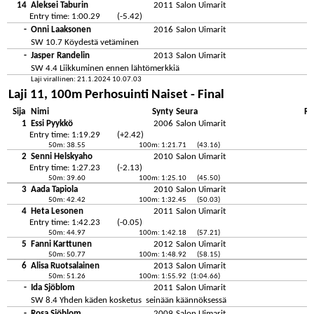
14
Aleksei Taburin
2011
Salon Uimarit
Entry time: 1:00.29
(-5.42)
-
Onni Laaksonen
2016
Salon Uimarit
SW 10.7 Köydestä vetäminen
-
Jasper Randelin
2013
Salon Uimarit
SW 4.4 Liikkuminen ennen lähtömerkkiä
Laji virallinen: 21.1.2024 10.07.03
Laji 11, 100m Perhosuinti Naiset - Final
Sija
Nimi
Synty
Seura
Re
1
Essi Pyykkö
2006
Salon Uimarit
Entry time: 1:19.29
(+2.42)
50m: 38.55
100m: 1:21.71
(43.16)
2
Senni Helskyaho
2010
Salon Uimarit
Entry time: 1:27.23
(-2.13)
50m: 39.60
100m: 1:25.10
(45.50)
3
Aada Tapiola
2010
Salon Uimarit
50m: 42.42
100m: 1:32.45
(50.03)
4
Heta Lesonen
2011
Salon Uimarit
Entry time: 1:42.23
(-0.05)
50m: 44.97
100m: 1:42.18
(57.21)
5
Fanni Karttunen
2012
Salon Uimarit
50m: 50.77
100m: 1:48.92
(58.15)
6
Alisa Ruotsalainen
2013
Salon Uimarit
50m: 51.26
100m: 1:55.92
(1:04.66)
-
Ida Sjöblom
2011
Salon Uimarit
SW 8.4 Yhden käden kosketus seinään käännöksessä
-
Rosa Sjöblom
2009
Salon Uimarit