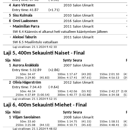
4
Aaro Virtanen
2010
Salon Uimarit
+0
Entry time: 41.87
(+1.71)
5
Sisu Kulmala
2010
Salon Uimarit
+0
6
Onni Laaksonen
2016
Salon Uimarit
+0
-
Maximilian Parra
2011
Salon Uimarit
+0
SW 6.4 Käännös ei alkanut heti vatsalleen kääntymisen jälkeen
-
Aleksei Taburin
2011
Salon Uimarit
+0
SW 6.5 Maaliintulo vatsallaan
Laji virallinen: 21.1.2024 9.42.10
Laji 5, 400m Sekauinti Naiset - Final
Sija
Nimi
Synty
Seura
Re
1
Aurora Änäkkälä
2007
Salon Uimarit
Entry time: 5:32.89
(+2.86)
50m: 34.47
100m: 1:17.67
(43.20)
150m: 2:01.10
(43.
250m: 3:29.80
(45.83)
300m: 4:17.41
(47.61)
350m: 4:56.53
(39.
2
Olivia Hägerström
2012
Salon Uimarit
Entry time: 7:34.43
(-9.64)
50m: 46.14
100m: 1:42.06
(55.92)
150m: 2:42.27
(1:00.
250m: 4:37.89
(1:00.54)
300m: 5:40.77
(1:02.88)
350m: 6:34.58
(53.
Laji virallinen: 21.1.2024 9.52.15
Laji 6, 400m Sekauinti Miehet - Final
Sija
Nimi
Synty
Seura
Re
1
Viljam Savolainen
2008
Salon Uimarit
50m: 33.60
100m: 1:14.75
(41.15)
150m: 1:58.51
(43.
250m: 3:25.08
(44.13)
300m: 4:10.71
(45.63)
350m: 4:48.41
(37.
Laji virallinen: 21.1.2024 9.48.02