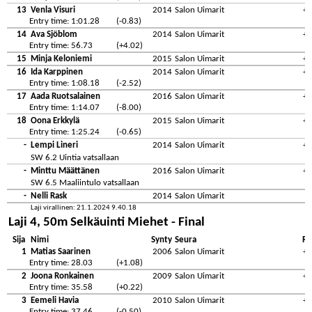
13
Venla Visuri
2014
Salon Uimarit
+0
Entry time: 1:01.28
(-0.83)
14
Ava Sjöblom
2014
Salon Uimarit
+0
Entry time: 56.73
(+4.02)
15
Minja Keloniemi
2015
Salon Uimarit
+0
16
Ida Karppinen
2014
Salon Uimarit
+0
Entry time: 1:08.18
(-2.52)
17
Aada Ruotsalainen
2016
Salon Uimarit
+1
Entry time: 1:14.07
(-8.00)
18
Oona Erkkylä
2015
Salon Uimarit
+0
Entry time: 1:25.24
(-0.65)
-
Lempi Lineri
2014
Salon Uimarit
+0
SW 6.2 Uintia vatsallaan
-
Minttu Määttänen
2016
Salon Uimarit
+0
SW 6.5 Maaliintulo vatsallaan
-
Nelli Rask
2014
Salon Uimarit
Laji virallinen: 21.1.2024 9.40.18
Laji 4, 50m Selkäuinti Miehet - Final
Sija
Nimi
Synty
Seura
Re
1
Matias Saarinen
2006
Salon Uimarit
+0
Entry time: 28.03
(+1.08)
2
Joona Ronkainen
2009
Salon Uimarit
+0
Entry time: 35.58
(+0.22)
3
Eemeli Havia
2010
Salon Uimarit
+0
Entry time: 37.46
(-0.50)