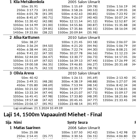
1
Kiia Metsäkonkola
2005
Salon Uimarit
50m: 35.91
100m: 1:15.69
(39.78)
150m: 1:56.19
(40.
250m: 3:17.73
(41.03)
300m: 3:58.26
(40.53)
350m: 4:39.05
(40.
450m: 6:01.78
(41.39)
500m: 6:42.63
(40.85)
550m: 7:23.92
(41.
650m: 8:45.67
(40.71)
700m: 9:26.07
(40.40)
750m: 10:07.24
(41.
850m: 11:30.42
(42.08)
900m: 12:11.54
(41.12)
950m: 12:52.87
(41.
1050m: 14:14.99
(41.00)
1100m: 14:55.86
(40.87)
1150m: 15:35.88
(40.
1250m: 16:55.71
(39.85)
1300m: 17:35.86
(40.15)
1350m: 18:16.04
(40.
1450m: 19:33.86
(38.22)
1500m: 20:09.84
(35.98)
2
Alisa Karttunen
2010
Salon Uimarit
50m: 38.27
100m: 1:21.45
(43.18)
150m: 2:06.07
(44.
250m: 3:36.24
(44.50)
300m: 4:21.20
(44.96)
350m: 5:06.79
(45.
450m: 6:38.44
(45.22)
500m: 7:22.74
(44.30)
550m: 8:08.21
(45.
650m: 9:41.22
(47.10)
700m: 10:27.78
(46.56)
750m: 11:12.23
(44.
850m: 12:44.04
(46.47)
900m: 13:30.77
(46.73)
950m: 14:17.05
(46.
1050m: 15:51.69
(47.02)
1100m: 16:39.13
(47.44)
1150m: 17:26.99
(47.
1250m: 19:00.58
(46.35)
1300m: 19:46.85
(46.27)
1350m: 20:31.68
(44.
1450m: 21:56.75
(42.13)
1500m: 22:35.51
(38.76)
3
Olivia Areva
2010
Salon Uimarit
50m: 40.42
100m: 1:26.11
(45.69)
150m: 2:13.40
(47.
250m: 3:49.31
(48.28)
300m: 4:38.19
(48.88)
350m: 5:27.07
(48.
450m: 7:05.80
(48.69)
500m: 7:53.94
(48.14)
550m: 8:42.34
(48.
650m: 10:21.02
(49.04)
700m: 11:09.77
(48.75)
750m: 11:58.01
(48.
850m: 13:33.34
(47.44)
900m: 14:21.07
(47.73)
950m: 15:09.57
(48.
1050m: 16:45.41
(47.98)
1100m: 17:33.80
(48.39)
1150m: 18:21.86
(48.
1250m: 19:57.68
(47.42)
1300m: 20:45.45
(47.77)
1350m: 21:33.45
(48.
1450m: 23:06.17
(45.95)
1500m: 23:48.14
(41.97)
Laji virallinen: 21.1.2024 10.49.09
Laji 14, 1500m Vapaauinti Miehet - Final
Sija
Nimi
Synty
Seura
Re
1
Matias Saarinen
2006
Salon Uimarit
50m: 25.08
100m: 1:07.50
(42.42)
150m: 1:42.98
(35.
250m: 2:54.41
(35.77)
300m: 3:30.56
(36.15)
350m: 4:06.80
(36.