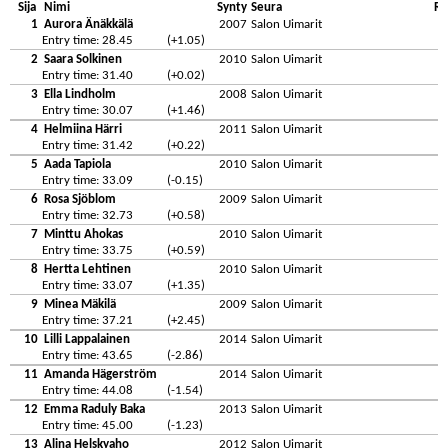
Sija
Nimi
Synty
Seura
Re
1
Aurora Änäkkälä
2007
Salon Uimarit
Entry time: 28.45
(+1.05)
2
Saara Solkinen
2010
Salon Uimarit
Entry time: 31.40
(+0.02)
3
Ella Lindholm
2008
Salon Uimarit
Entry time: 30.07
(+1.46)
4
Helmiina Härri
2011
Salon Uimarit
Entry time: 31.42
(+0.22)
5
Aada Tapiola
2010
Salon Uimarit
Entry time: 33.09
(-0.15)
6
Rosa Sjöblom
2009
Salon Uimarit
Entry time: 32.73
(+0.58)
7
Minttu Ahokas
2010
Salon Uimarit
Entry time: 33.75
(+0.59)
8
Hertta Lehtinen
2010
Salon Uimarit
Entry time: 33.07
(+1.35)
9
Minea Mäkilä
2009
Salon Uimarit
Entry time: 37.21
(+2.45)
10
Lilli Lappalainen
2014
Salon Uimarit
Entry time: 43.65
(-2.86)
11
Amanda Hägerström
2014
Salon Uimarit
Entry time: 44.08
(-1.54)
12
Emma Raduly Baka
2013
Salon Uimarit
Entry time: 45.00
(-1.23)
13
Alina Helskyaho
2012
Salon Uimarit