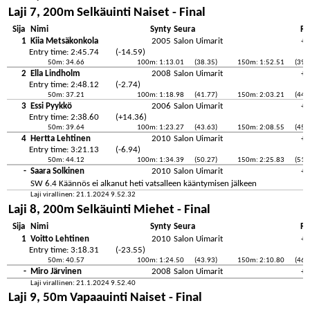
Laji 7, 200m Selkäuinti Naiset - Final
Sija
Nimi
Synty
Seura
Re
1
Kiia Metsäkonkola
2005
Salon Uimarit
+0
Entry time: 2:45.74
(-14.59)
50m: 34.66
100m: 1:13.01
(38.35)
150m: 1:52.51
(39.
2
Ella Lindholm
2008
Salon Uimarit
+0
Entry time: 2:48.12
(-2.74)
50m: 37.21
100m: 1:18.98
(41.77)
150m: 2:03.21
(44.
3
Essi Pyykkö
2006
Salon Uimarit
+0
Entry time: 2:38.60
(+14.36)
50m: 39.64
100m: 1:23.27
(43.63)
150m: 2:08.55
(45.
4
Hertta Lehtinen
2010
Salon Uimarit
+0
Entry time: 3:21.13
(-6.94)
50m: 44.12
100m: 1:34.39
(50.27)
150m: 2:25.83
(51.
-
Saara Solkinen
2010
Salon Uimarit
+0
SW 6.4 Käännös ei alkanut heti vatsalleen kääntymisen jälkeen
Laji virallinen: 21.1.2024 9.52.32
Laji 8, 200m Selkäuinti Miehet - Final
Sija
Nimi
Synty
Seura
Re
1
Voitto Lehtinen
2010
Salon Uimarit
+0
Entry time: 3:18.31
(-23.55)
50m: 40.57
100m: 1:24.50
(43.93)
150m: 2:10.80
(46.
-
Miro Järvinen
2008
Salon Uimarit
+0
Laji virallinen: 21.1.2024 9.52.40
Laji 9, 50m Vapaauinti Naiset - Final