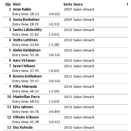
Sija
Nimi
Synty
Seura
Re
1
Jesse Kakko
2007
Salon Uimarit
Entry time: 28.13
(+0.02)
2
Joona Ronkainen
2009
Salon Uimarit
Entry time: 28.92
(-0.33)
3
Santtu Lähdeniitty
2010
Salon Uimarit
Entry time: 31.62
(-3.01)
4
Voitto Lehtinen
2010
Salon Uimarit
Entry time: 33.64
(-1.28)
5
Aleksi Kärkkäinen
2010
Salon Uimarit
Entry time: 33.36
(+0.14)
6
Aaro Virtanen
2010
Salon Uimarit
7
Severi Nilsson
2011
Salon Uimarit
Entry time: 37.95
(-0.05)
8
Konsta Antikainen
2011
Salon Uimarit
Entry time: 39.47
(+0.54)
9
Vilho Mäenpää
2014
Salon Uimarit
Entry time: 46.14
(-2.50)
10
Maximilian Parra
2011
Salon Uimarit
Entry time: 48.03
(-3.03)
11
Eetu Jalonen
2013
Salon Uimarit
Entry time: 44.76
(+0.89)
12
Vilhelm Eriksson
2011
Salon Uimarit
Entry time: 45.38
(+0.41)
13
Sisu Kulmala
2010
Salon Uimarit