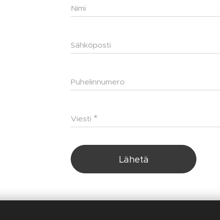
Nimi
Sähköposti
Puhelinnumero
Viesti
Lähetä