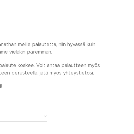
than meille palautetta, niin hyvässä kuin
mme vieläkin paremman.
 palaute koskee. Voit antaa palautteen myös
teen perusteella, jätä myös yhteystietosi.
!