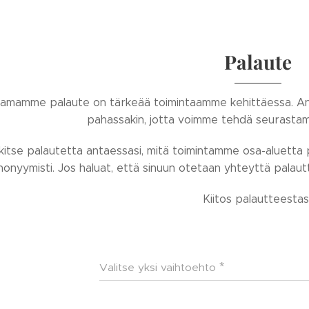
Palaute
amamme palaute on tärkeää toimintaamme kehittäessa. Anna
pahassakin, jotta voimme tehdä seurasta
itse palautetta antaessasi, mitä toimintamme osa-aluetta
nonyymisti. Jos haluat, että sinuun otetaan yhteyttä palaut
Kiitos palautteestasi
Valitse yksi vaihtoehto